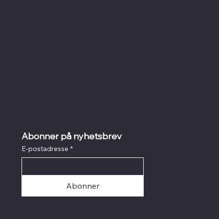
Sommertider f.o.m 09.07
- 25.07:
Torsdag: 12.00-17.00
Fredag: 12.00-17.00
Lørdag: 12.00 -16.00
Kunst på nett
I
Litografi
I
Grafikk
Abonner på nyhetsbrev
E-postadresse
*
Abonner