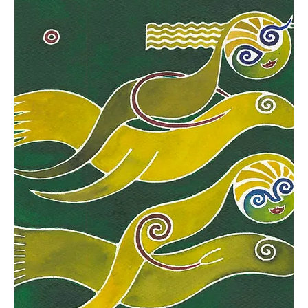
Klavestad i Gamlebyen Snurrealismen er
Lars Ole Klavestads personlige,
kunstneriske stilart, der han kombinerer
natur og kultur med sterk fargebruk og
tydelig symbolikk. Kjærligheten til
naturen er alltid en rød tråd i hans verk.