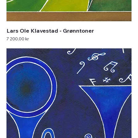
Lars Ole Klavestad - Grønntoner
Pris
7 200,00 kr