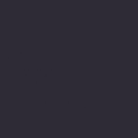
Kontaktinformasjon
Merk at vi flyttet fra Skovveien i 2023
Ny adresse:
Sofies plass 3B
"Bokstua"
0169 Oslo
Telefon: + 47
24 11 87 00
Epost:
gallerist@galleribriskeby.no
Org.nr: 988 591 025
Åpningstider
Sosialt
Facebook
Torsdag: 12.00-18.00
Instagram
Fredag: 12.00-17.00
Lørdag og søndag:
12.00-16.00
Mandag-onsdag: Åpent
etter avtale.