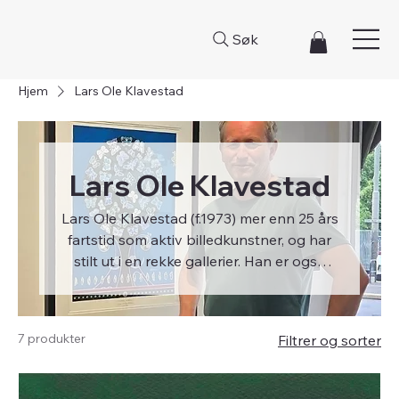
Søk
Hjem
Lars Ole Klavestad
Lars Ole Klavestad
Lars Ole Klavestad (f.1973) mer enn 25 års
fartstid som aktiv billedkunstner, og har
stilt ut i en rekke gallerier. Han er også
utdannet landskapsarkitekt og er
forfatter av nærmere 50 bøker, fra
fagprosa til kunstbøker. Med sin allsidige
7 produkter
Filtrer og sorter
bakgrunn har han blitt en viktig og synlig
aktør i Østfold og Fredrikstads kulturliv,
der han også driver sitt eget Galleri