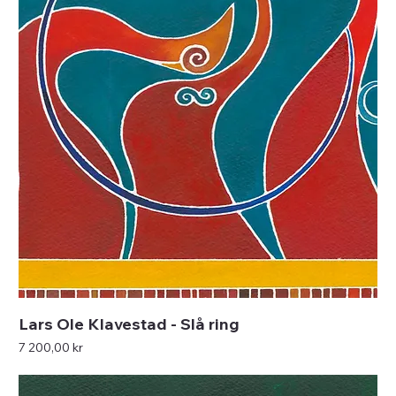
Lars Ole Klavestad - Slå ring
Pris
7 200,00 kr