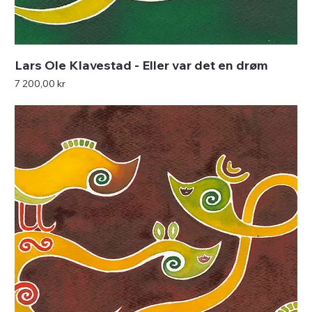
Lars Ole Klavestad - Eller var det en drøm
Pris
7 200,00 kr