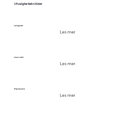
Utvalgte teknikker
Litografi
Les mer
Linosnitt
Les mer
Plexitrykk
Les mer