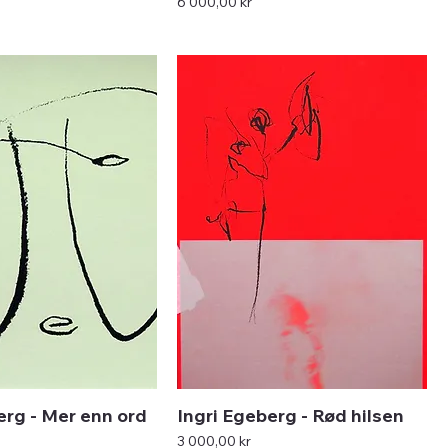
Pris
6 000,00 kr
erg - Mer enn ord
Ingri Egeberg - Rød hilsen
Pris
3 000,00 kr