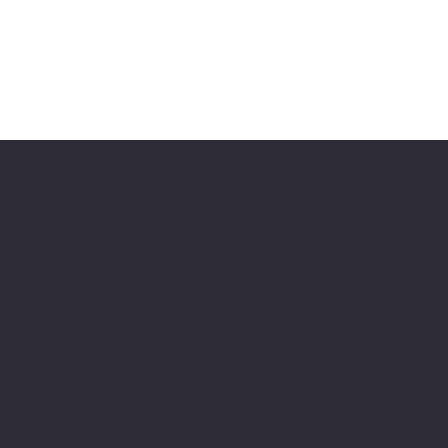
Kontaktinformasjon
Åpni
Merk at vi flyttet fra Skovveien i 2023
Torsd
Ny adresse:
Freda
Sofies plass 3B
Lørda
"Bokstua"
Manda