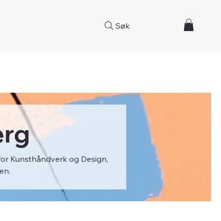
Søk
erg
for Kunsthåndverk og Design,
en.