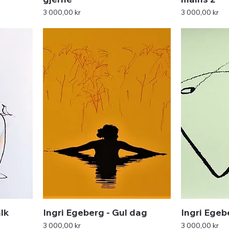
Pris
Pris
3 000,00 kr
3 000,00 kr
lk
Ingri Egeberg - Gul dag
Ingri Egeb
Pris
Pris
3 000,00 kr
3 000,00 kr