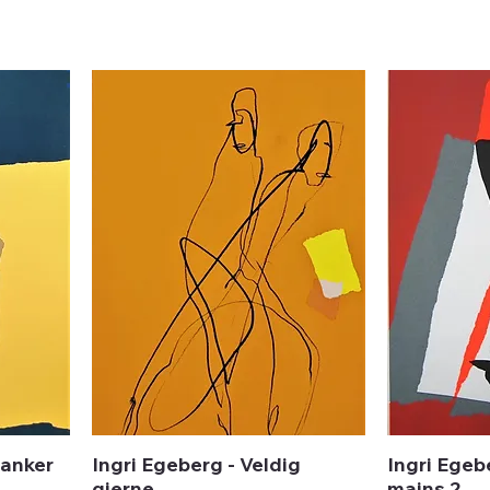
tanker
Ingri Egeberg - Veldig
Ingri Egeb
gjerne
mains 2