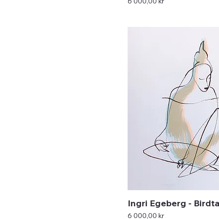
Pris
6 000,00 kr
Ingri Egeberg - Birdta
Pris
6 000,00 kr