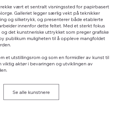
årrekke vært et sentralt visningssted for papirbasert
 Norge. Galleriet legger særlig vekt på teknikker
tsning og silketrykk, og presenterer både etablerte
beider innenfor dette feltet. Med et sterkt fokus
og det kunstneriske uttrykket som preger grafiske
skeby publikum muligheten til å oppleve mangfoldet
rden.
m et utstillingsrom og som en formidler av kunst til
n viktig aktør i bevaringen og utviklingen av
den.
Se alle kunstnere