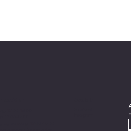
Sosialt
ngstider
Facebook
ag: 12.00-18.00
E
Instagram
g: 12.00-17.00
g og søndag: 12.00-16.00
g-onsdag: Åpent etter