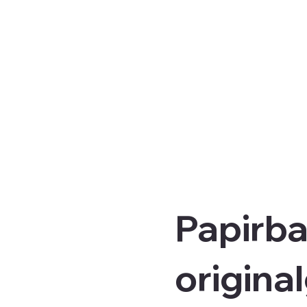
Papirba
origina