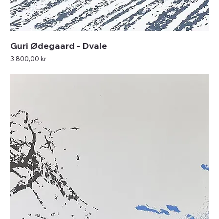
Guri Ødegaard - Dvale
Pris
3 800,00 kr