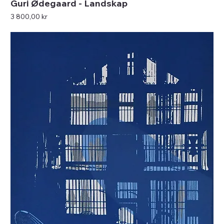
Guri Ødegaard - Landskap
Pris
3 800,00 kr