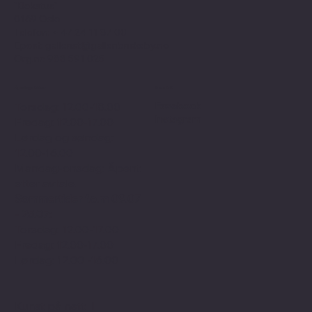
"Bokstua"
0169 Oslo
Telefon: + 47
24 11 87 00
Epost:
gallerist@galleribriskeby.no
Org.nr: 988 591 025
Åpningstider
Sosialt
Facebook
Torsdag: 12.00-18.00
Instagram
Fredag: 12.00-17.00
Lørdag og søndag:
12.00-16.00
Mandag-onsdag: Åpent
etter avtale.
Sommertider f.o.m 09.07
- 25.07:
Torsdag: 12.00-17.00
Fredag: 12.00-17.00
Lørdag: 12.00 -16.00
Kunst på nett
I