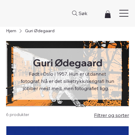
Søk
Hjem
Guri Ødegaard
Guri Ødegaard
Født i Oslo i 1957. Hun er utdannet
fotograf. Nå er det silketrykk/serigrafi hun
jobber mest med, men fotografiet ligger
alltid i bunn av hennes bilder. Med
kameraet jakter hun på nye motiver og
elementer både i byen og ute i naturen.
6 produkter
Filtrer og sorter