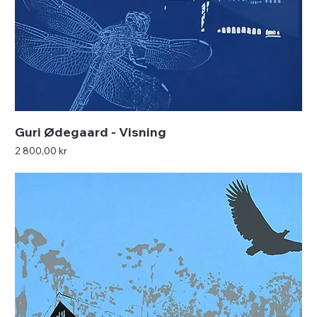
Guri Ødegaard - Visning
Pris
2 800,00 kr