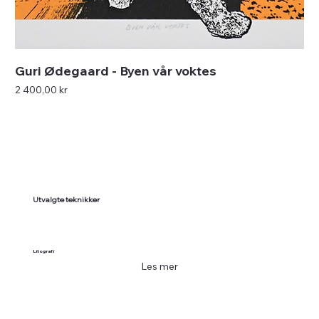
Guri Ødegaard - Byen vår voktes
Pris
2 400,00 kr
Utvalgte teknikker
Litografi
Les mer